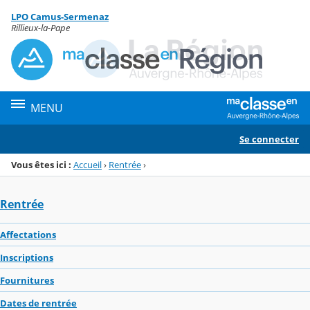
Panneau de gestion des cookies
LPO Camus-Sermenaz
Menu de la rubrique
Contenu
Rillieux-la-Pape
MENU
Se connecter
Vous êtes ici :
Accueil
›
Rentrée
›
Rentrée
Affectations
Inscriptions
Fournitures
Dates de rentrée