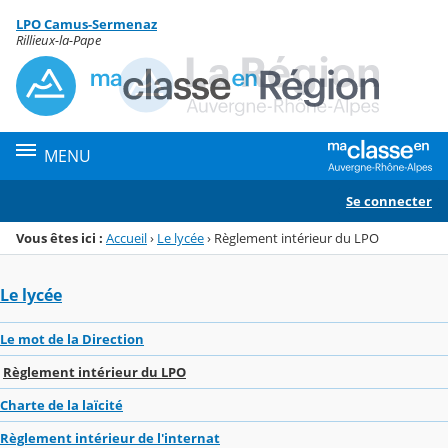
Panneau de gestion des cookies
LPO Camus-Sermenaz
Menu de la rubrique
Contenu
Rillieux-la-Pape
MENU
Se connecter
Vous êtes ici :
Accueil
›
Le lycée
›
Règlement intérieur du LPO
Le lycée
Le mot de la Direction
Règlement intérieur du LPO
Charte de la laïcité
Règlement intérieur de l'internat