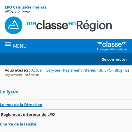
Panneau de gestion des cookies
LPO Camus-Sermenaz
Menu de la rubrique
Contenu
Rillieux-la-Pape
MENU
Se connecter
Vous êtes ici :
Accueil
›
Le lycée
›
Règlement intérieur du LPO
›
Blog
›
Le
règlement intérieur
Le lycée
Le mot de la Direction
Règlement intérieur du LPO
Charte de la laïcité