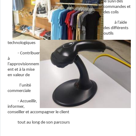
le suivi des
commandes et
des colis
à l’aide
des différents
outils
technologiques
- Contribuer
à
l’approvisionnem
ent et à la mise
en valeur de
l’unité
commerciale
- Accueillir,
informer,
conseiller et accompagner le client
tout au long de son parcours