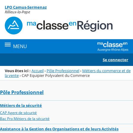
Panneau de gestion des cookies
LPO Camus-Sermenaz
Menu de la rubrique
Contenu
Rillieux-la-Pape
MENU
Se connecter
Vous êtes ici :
Accueil
›
Pôle Professionnel
›
Métiers du commerce et de
la vente
›
CAP Equipier Polyvalent du Commerce
Pôle Professionnel
Métiers de la sécurité
CAP Agent de sécurité
Bac Pro Métiers de la sécurité
Assistance à la Gestion des Organisations et de leurs Activités