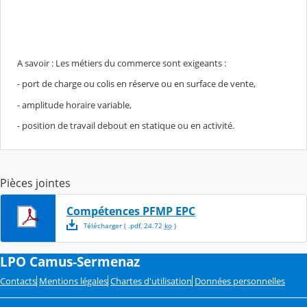
A savoir : Les métiers du commerce sont exigeants :
- port de charge ou colis en réserve ou en surface de vente,
- amplitude horaire variable,
- position de travail debout en statique ou en activité.
Pièces jointes
Compétences PFMP EPC
Télécharger
( .
pdf
,
24.72
ko
)
LPO Camus-Sermenaz
Contacts
Mentions légales
Chartes d'utilisation
Données personnelles