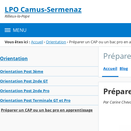
Panneau de gestion des cookies
LPO Camus-Sermenaz
Menu de la rubrique
Contenu
Rillieux-la-Pape
MENU
Vous êtes ici :
Accueil
›
Orientation
›
Préparer un CAP ou un bac pro en 
Prépare
Orientation
Accueil
Blog
Orientation Post 3ème
Orientation Post 2nde GT
Prépare
Orientation Post 2nde Pro
Orientation Post Terminale GT et Pro
Par Carine Cheval
Préparer un CAP ou un bac pro en apprentissage