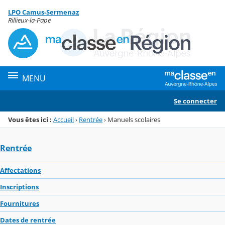
Panneau de gestion des cookies
LPO Camus-Sermenaz
Menu de la rubrique
Contenu
Rillieux-la-Pape
MENU
Se connecter
Vous êtes ici :
Accueil
›
Rentrée
›
Manuels scolaires
Rentrée
Affectations
Inscriptions
Fournitures
Dates de rentrée