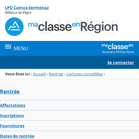
Panneau de gestion des cookies
LPO Camus-Sermenaz
Menu de la rubrique
Contenu
Rillieux-la-Pape
MENU
Se connecter
Vous êtes ici :
Accueil
›
Rentrée
›
Lectures conseillées
›
Rentrée
Affectations
Inscriptions
Fournitures
Dates de rentrée