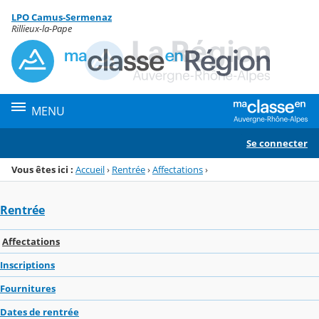
Panneau de gestion des cookies
LPO Camus-Sermenaz
Menu de la rubrique
Contenu
Rillieux-la-Pape
MENU
Se connecter
Vous êtes ici :
Accueil
›
Rentrée
›
Affectations
›
Rentrée
Affectations
Inscriptions
Fournitures
Dates de rentrée