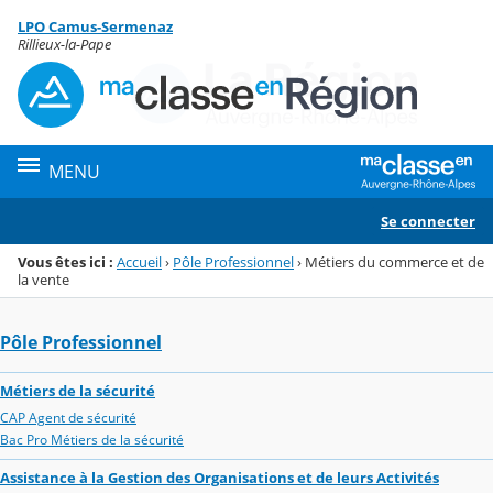
Panneau de gestion des cookies
LPO Camus-Sermenaz
Menu de la rubrique
Contenu
Rillieux-la-Pape
MENU
Se connecter
Vous êtes ici :
Accueil
›
Pôle Professionnel
›
Métiers du commerce et de
la vente
Pôle Professionnel
Métiers de la sécurité
CAP Agent de sécurité
Bac Pro Métiers de la sécurité
Assistance à la Gestion des Organisations et de leurs Activités