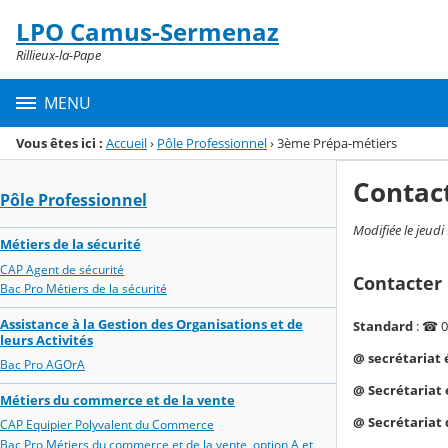
Panneau de gestion des cookies
LPO Camus-Sermenaz
Menu de la rubrique
Contenu
Rillieux-la-Pape
MENU
Vous êtes ici :
Accueil
›
Pôle Professionnel
›
3ème Prépa-métiers
Contac
Pôle Professionnel
Modifiée le jeudi
Métiers de la sécurité
CAP Agent de sécurité
Contacter 
Bac Pro Métiers de la sécurité
Assistance à la Gestion des Organisations et de
Standard
: ☎ 0
leurs Activités
@ secrétariat 
Bac Pro AGOrA
@ Secrétariat 
Métiers du commerce et de la vente
@ Secrétariat 
CAP Equipier Polyvalent du Commerce
Bac Pro Métiers du commerce et de la vente, option A et