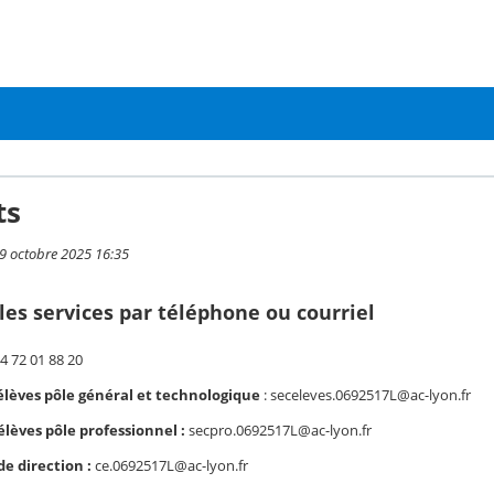
ts
 9 octobre 2025 16:35
les services par téléphone ou courriel
4 72 01 88 20
élèves pôle général et technologique
: seceleves.0692517L@ac-lyon.fr
élèves pôle professionnel :
secpro.0692517L@ac-lyon.fr
de direction :
ce.0692517L@ac-lyon.fr