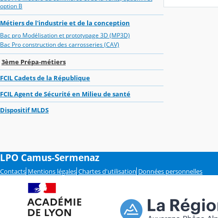
option B
Métiers de l'industrie et de la conception
Bac pro Modélisation et prototypage 3D (MP3D)
Bac Pro construction des carrosseries (CAV)
3ème Prépa-métiers
FCIL Cadets de la République
FCIL Agent de Sécurité en Milieu de santé
Dispositif MLDS
LPO Camus-Sermenaz
Contacts
Mentions légales
Chartes d'utilisation
Données personnelles