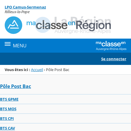
Panneau de gestion des cookies
LPO Camus-Sermenaz
Menu de la rubrique
Contenu
Rillieux-la-Pape
MENU
Se connecter
Vous êtes ici :
Accueil
›
Pôle Post Bac
Pôle Post Bac
BTS GPME
BTS MOS
BTS CPI
BTS CAV