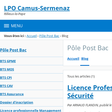
Panneau de gestion des cookies
LPO Camus-Sermenaz
Menu de la rubrique
Contenu
Rillieux-la-Pape
MENU
Vous êtes ici :
Accueil
›
Pôle Post Bac
›
Blog
Pôle Post Bac
Pôle Post Bac
Accueil
Blog
BTS GPME
BTS MOS
Tous les articles (1)
BTS CPI
Licence Profe
BTS CAV
Sécurité
BTS Assurance
Dossier d'inscription
Par ARNAUD FLANDIN, publié le l
Licence professionnelle Management