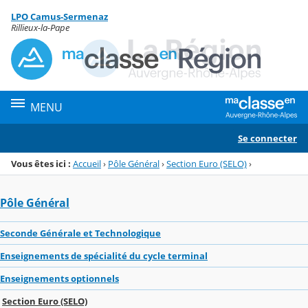
Panneau de gestion des cookies
LPO Camus-Sermenaz
Menu de la rubrique
Contenu
Rillieux-la-Pape
MENU
Se connecter
Vous êtes ici :
Accueil
›
Pôle Général
›
Section Euro (SELO)
›
Pôle Général
Seconde Générale et Technologique
Enseignements de spécialité du cycle terminal
Enseignements optionnels
Section Euro (SELO)