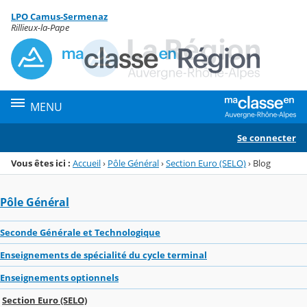
Panneau de gestion des cookies
LPO Camus-Sermenaz
Menu de la rubrique
Contenu
Rillieux-la-Pape
MENU
Se connecter
Vous êtes ici :
Accueil
›
Pôle Général
›
Section Euro (SELO)
›
Blog
Pôle Général
Seconde Générale et Technologique
Enseignements de spécialité du cycle terminal
Enseignements optionnels
Section Euro (SELO)