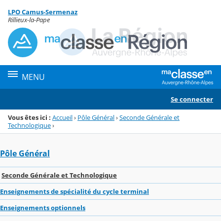
Panneau de gestion des cookies
LPO Camus-Sermenaz
Menu de la rubrique
Contenu
Rillieux-la-Pape
MENU
Se connecter
Vous êtes ici :
Accueil
›
Pôle Général
›
Seconde Générale et
Technologique
›
Pôle Général
Seconde Générale et Technologique
Enseignements de spécialité du cycle terminal
Enseignements optionnels