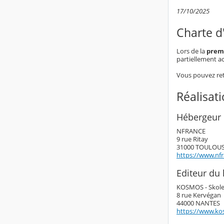
17/10/2025
Charte d'
Lors de la
premi
partiellement ac
Vous pouvez retr
Réalisat
Hébergeur 
NFRANCE
9 rue Ritay
31000 TOULOU
https://www.nf
Editeur du l
KOSMOS - Skol
8 rue Kervégan
44000 NANTES
https://www.ko