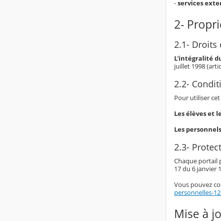
-
services exte
2- Propri
2.1- Droits 
L'intégralité 
juillet 1998 (art
2.2- Condit
Pour utiliser ce
Les élèves et 
Les personnel
2.3- Prote
Chaque portail p
17 du 6 janvier 1
Vous pouvez co
personnelles-1
Mise à j