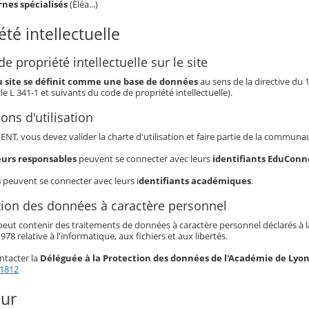
rnes spécialisés
(Éléa...)
été intellectuelle
de propriété intellectuelle sur le site
du site se définit comme une base de données
au sens de la directive du 
icle L 341-1 et suivants du code de propriété intellectuelle).
ions d'utilisation
t ENT, vous devez valider la charte d'utilisation et faire partie de la commun
leurs responsables
peuvent se connecter avec leurs
identifiants EduConn
s
peuvent se connecter avec leurs i
dentifiants académiques
.
ction des données à caractère personnel
eut contenir des traitements de données à caractère personnel déclarés à la 
978 relative à l'informatique, aux fichiers et aux libertés.
ntacter la
Déléguée à la Protection des données de l'Académie de Lyo
21812
our