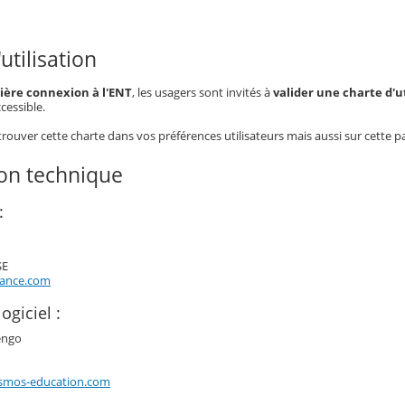
utilisation
ère connexion à l'ENT
, les usagers sont invités à
valider une charte d'ut
cessible.
ouver cette charte dans vos préférences utilisateurs mais aussi sur cette p
ion technique
:
SE
rance.com
ogiciel :
engo
smos-education.com