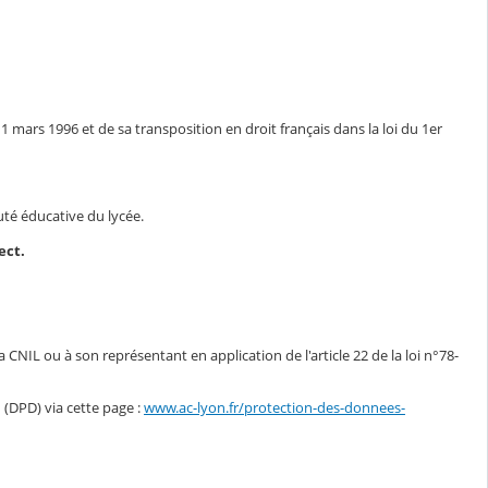
11 mars 1996 et de sa transposition en droit français dans la loi du 1er
auté éducative du lycée.
ect.
CNIL ou à son représentant en application de l'article 22 de la loi n°78-
n
(DPD) via cette page :
www.ac-lyon.fr/protection-des-donnees-