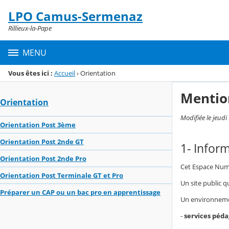
Panneau de gestion des cookies
LPO Camus-Sermenaz
Menu de la rubrique
Contenu
Rillieux-la-Pape
MENU
Vous êtes ici :
Accueil
›
Orientation
Mentio
Orientation
Modifiée le jeudi
Orientation Post 3ème
Orientation Post 2nde GT
1- Infor
Orientation Post 2nde Pro
Cet Espace Numé
Orientation Post Terminale GT et Pro
Un site public q
Préparer un CAP ou un bac pro en apprentissage
Un environnement
-
services péd