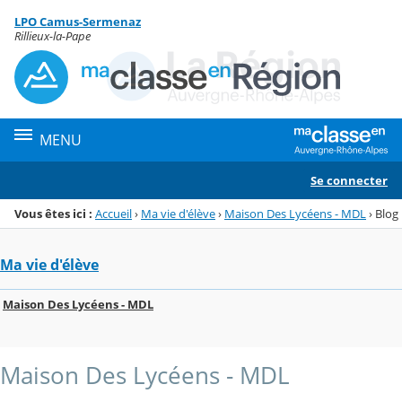
Panneau de gestion des cookies
LPO Camus-Sermenaz
Menu de la rubrique
Contenu
Rillieux-la-Pape
MENU
Se connecter
Vous êtes ici :
Accueil
›
Ma vie d'élève
›
Maison Des Lycéens - MDL
›
Blog
Ma vie d'élève
Maison Des Lycéens - MDL
Maison Des Lycéens - MDL