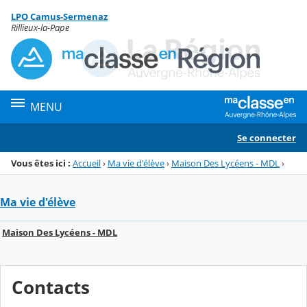
Panneau de gestion des cookies
LPO Camus-Sermenaz
Menu de la rubrique
Contenu
Rillieux-la-Pape
MENU
Se connecter
Vous êtes ici :
Accueil
›
Ma vie d'élève
›
Maison Des Lycéens - MDL
›
Ma vie d'élève
Maison Des Lycéens - MDL
Contacts