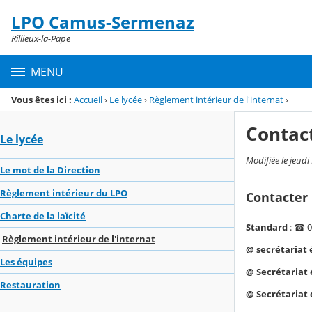
Panneau de gestion des cookies
LPO Camus-Sermenaz
Menu de la rubrique
Contenu
Rillieux-la-Pape
MENU
Vous êtes ici :
Accueil
›
Le lycée
›
Règlement intérieur de l'internat
›
Contac
Le lycée
Modifiée le jeudi
Le mot de la Direction
Règlement intérieur du LPO
Contacter 
Charte de la laïcité
Standard
: ☎ 0
Règlement intérieur de l'internat
@ secrétariat 
Les équipes
@ Secrétariat 
Restauration
@ Secrétariat 