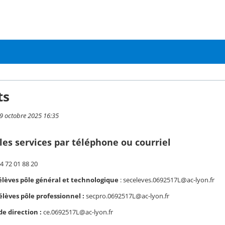
ts
 9 octobre 2025 16:35
les services par téléphone ou courriel
4 72 01 88 20
élèves pôle général et technologique
: seceleves.0692517L@ac-lyon.fr
élèves pôle professionnel :
secpro.0692517L@ac-lyon.fr
de direction :
ce.0692517L@ac-lyon.fr