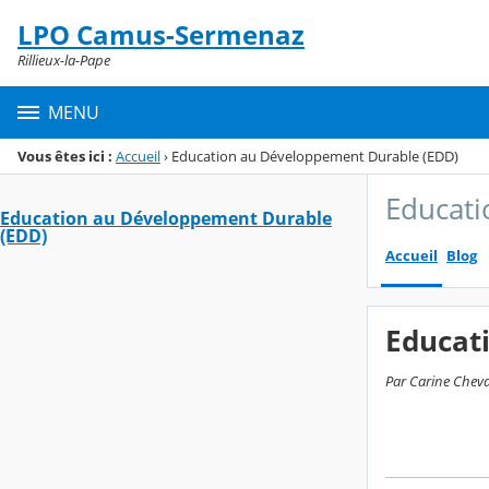
Panneau de gestion des cookies
LPO Camus-Sermenaz
Menu de la rubrique
Contenu
Rillieux-la-Pape
MENU
Vous êtes ici :
Accueil
›
Education au Développement Durable (EDD)
Educati
Education au Développement Durable
(EDD)
Accueil
Blog
Educat
Par Carine Cheval