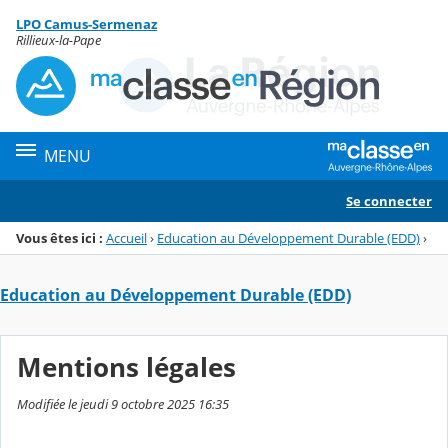
Panneau de gestion des cookies
LPO Camus-Sermenaz
Menu de la rubrique
Contenu
Rillieux-la-Pape
MENU
Se connecter
Vous êtes ici :
Accueil
›
Education au Développement Durable (EDD)
›
Education au Développement Durable (EDD)
Mentions légales
Modifiée le jeudi 9 octobre 2025 16:35