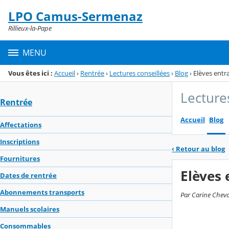
Panneau de gestion des cookies
LPO Camus-Sermenaz
Menu de la rubrique
Contenu
Rillieux-la-Pape
MENU
Vous êtes ici :
Accueil
›
Rentrée
›
Lectures conseillées
›
Blog
›
Elèves entr
Lecture
Rentrée
Accueil
Blog
Affectations
Inscriptions
‹
Retour au blog
Fournitures
Elèves 
Dates de rentrée
Abonnements transports
Par Carine Cheval
Manuels scolaires
Consommables