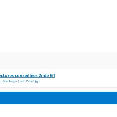
ectures conseillées 2nde GT
Télécharger
( .
pdf
,
159.49
ko
)