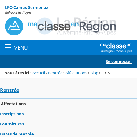
Panneau de gestion des cookies
LPO Camus-Sermenaz
Menu de la rubrique
Contenu
Rillieux-la-Pape
MENU
Se connecter
Vous êtes ici :
Accueil
›
Rentrée
›
Affectations
›
Blog
›
- BTS
Rentrée
Affectations
Inscriptions
Fournitures
Dates de rentrée