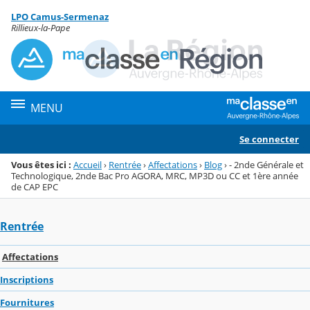
Panneau de gestion des cookies
LPO Camus-Sermenaz
Menu de la rubrique
Contenu
Rillieux-la-Pape
MENU
Se connecter
Vous êtes ici :
Accueil
›
Rentrée
›
Affectations
›
Blog
›
- 2nde Générale et
Technologique, 2nde Bac Pro AGORA, MRC, MP3D ou CC et 1ère année
de CAP EPC
Rentrée
Affectations
Inscriptions
Fournitures