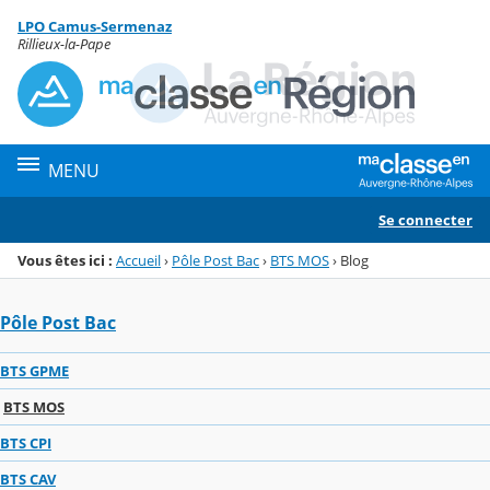
Panneau de gestion des cookies
LPO Camus-Sermenaz
Menu de la rubrique
Contenu
Rillieux-la-Pape
MENU
Se connecter
Vous êtes ici :
Accueil
›
Pôle Post Bac
›
BTS MOS
›
Blog
Pôle Post Bac
BTS GPME
BTS MOS
BTS CPI
BTS CAV