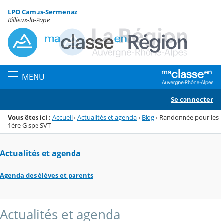
Panneau de gestion des cookies
LPO Camus-Sermenaz
Menu de la rubrique
Contenu
Rillieux-la-Pape
MENU
Se connecter
Vous êtes ici :
Accueil
›
Actualités et agenda
›
Blog
›
Randonnée pour les
1ère G spé SVT
Actualités et agenda
Agenda des élèves et parents
Actualités et agenda