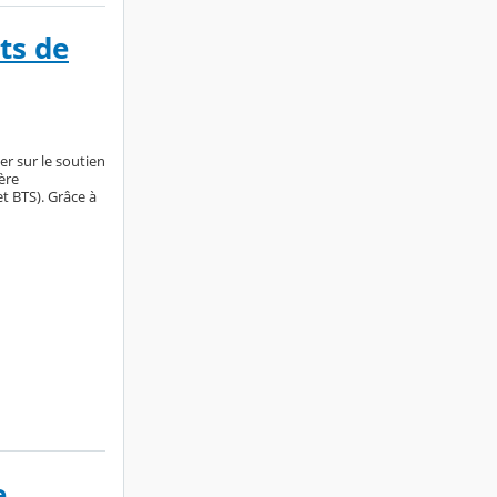
ts de
r sur le soutien
ère
t BTS). Grâce à
e