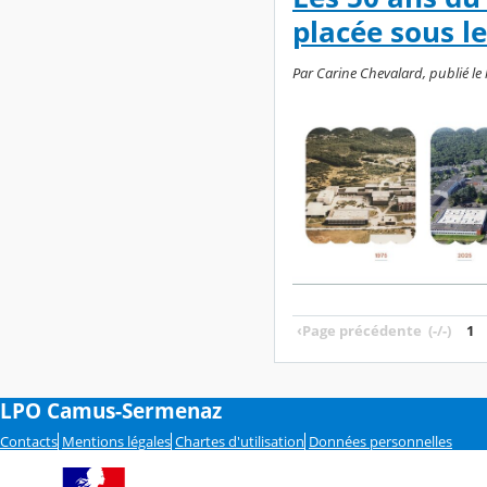
placée sous le
Par Carine Chevalard, publié le l
‹
Page précédente
(-/-)
1
LPO Camus-Sermenaz
Contacts
Mentions légales
Chartes d'utilisation
Données personnelles