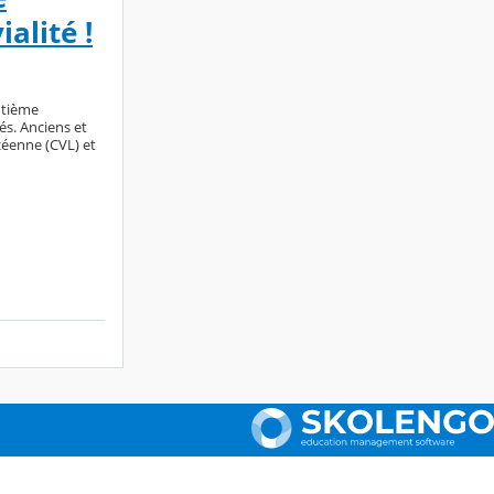
alité !
ntième
és. Anciens et
ycéenne (CVL) et