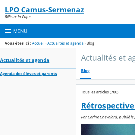
Panneau de gestion des cookies
LPO Camus-Sermenaz
Menu de la rubrique
Contenu
Rillieux-la-Pape
MENU
Vous êtes ici :
Accueil
›
Actualités et agenda
›
Blog
Actualités et 
Actualités et agenda
Blog
Agenda des élèves et parents
Tous les articles (700)
Rétrospective
Par Carine Chevalard, publié le j