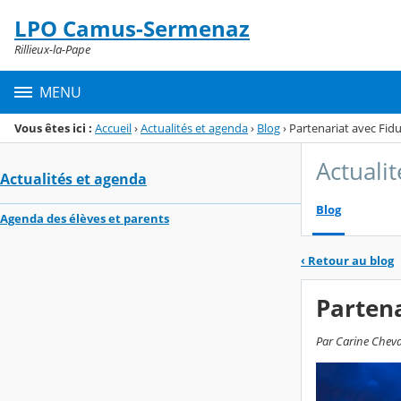
Panneau de gestion des cookies
LPO Camus-Sermenaz
Menu de la rubrique
Contenu
Rillieux-la-Pape
MENU
Vous êtes ici :
Accueil
›
Actualités et agenda
›
Blog
›
Partenariat avec Fidu
Actuali
Actualités et agenda
Blog
Agenda des élèves et parents
‹
Retour au blog
Partena
Par Carine Cheva