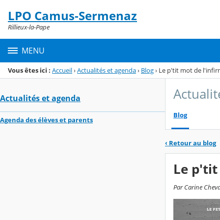
Panneau de gestion des cookies
LPO Camus-Sermenaz
Menu de la rubrique
Contenu
Rillieux-la-Pape
MENU
Vous êtes ici :
Accueil
›
Actualités et agenda
›
Blog
›
Le p'tit mot de l'infi
Actuali
Actualités et agenda
Blog
Agenda des élèves et parents
‹
Retour au blog
Le p'ti
Par Carine Cheval