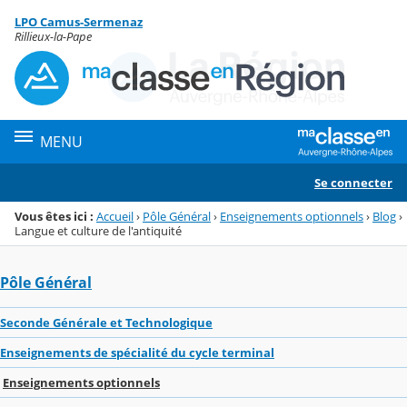
Panneau de gestion des cookies
LPO Camus-Sermenaz
Menu de la rubrique
Contenu
Rillieux-la-Pape
MENU
Se connecter
Vous êtes ici :
Accueil
›
Pôle Général
›
Enseignements optionnels
›
Blog
›
Langue et culture de l'antiquité
Pôle Général
Seconde Générale et Technologique
Enseignements de spécialité du cycle terminal
Enseignements optionnels