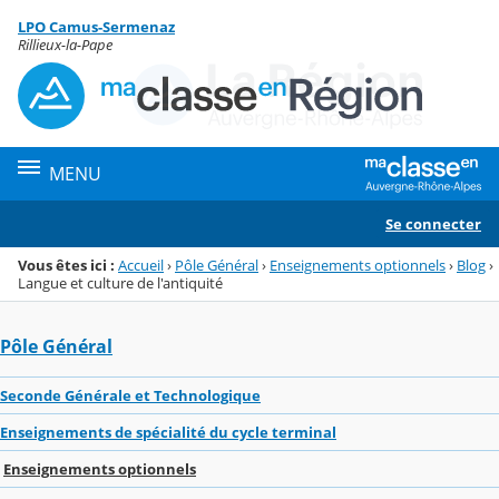
Panneau de gestion des cookies
LPO Camus-Sermenaz
Menu de la rubrique
Contenu
Rillieux-la-Pape
MENU
Se connecter
Vous êtes ici :
Accueil
›
Pôle Général
›
Enseignements optionnels
›
Blog
›
Langue et culture de l'antiquité
Pôle Général
Seconde Générale et Technologique
Enseignements de spécialité du cycle terminal
Enseignements optionnels