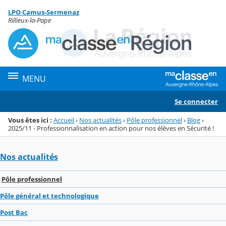
Panneau de gestion des cookies
LPO Camus-Sermenaz
Menu de la rubrique
Contenu
Rillieux-la-Pape
MENU
Se connecter
Vous êtes ici :
Accueil
›
Nos actualités
›
Pôle professionnel
›
Blog
›
2025/11 - Professionnalisation en action pour nos élèves en Sécurité !
Nos actualités
Pôle professionnel
Pôle général et technologique
Post Bac