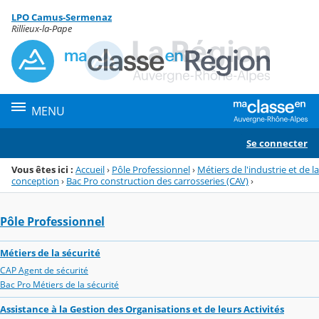
Panneau de gestion des cookies
LPO Camus-Sermenaz
Menu de la rubrique
Contenu
Rillieux-la-Pape
MENU
Se connecter
Vous êtes ici :
Accueil
›
Pôle Professionnel
›
Métiers de l'industrie et de la
conception
›
Bac Pro construction des carrosseries (CAV)
›
Pôle Professionnel
Métiers de la sécurité
CAP Agent de sécurité
Bac Pro Métiers de la sécurité
Assistance à la Gestion des Organisations et de leurs Activités