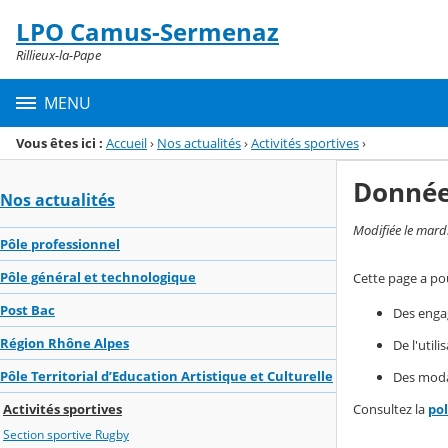
Panneau de gestion des cookies
LPO Camus-Sermenaz
Menu de la rubrique
Contenu
Rillieux-la-Pape
MENU
Vous êtes ici :
Accueil
›
Nos actualités
›
Activités sportives
›
Donnée
Nos actualités
Modifiée le mard
Pôle professionnel
Pôle général et technologique
Cette page a pou
Post Bac
Des enga
Région Rhône Alpes
De l'util
Pôle Territorial d’Education Artistique et Culturelle
Des modal
Consultez la
po
Activités sportives
Section sportive Rugby